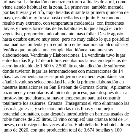
primavera. La brotación comenzó en torno a finales de abril, como
viene siendo habitual en la zona. La primavera, también marcada
por las lluvias y el frío, trajo heladas durante la primera quincena de
mayo, resultó muy fresca hasta mediados de junio.El verano no
resultó muy extremo, con temperatura moderadas, con frecuentes
lluvias y menos tormentas de las habituales lo que alargó el ciclo
vegetativo, proporcionando abundante masa foliar. Desde agosto
hasta octubre estuvo muy seco, pero no muy cálido lo que posibilitó
una maduración lenta y un equilibrio entre maduración alcohólica y
fenólica que propicia una complejidad idónea para nuestras
elaboraciones. Vendimia y Elaboraciones. La vendimia tuvo lugar
entre los días 8 y 12 de octubre, encubamos la uva en depósitos de
acero inoxidable de 1.500 y 2.500 litros, sin adicción de sulfuroso,
donde tuvieron lugar las fermentaciones con maceraciones de 14
días. Las fermentaciones se produjeron de manera espontánea sin
añadir levaduras seleccionadas.Ha sido la primera elaboración en
nuestras instalaciones en San Esteban de Gormaz (Soria). Aplicamos
bazuqueos y remontados al inicio del proceso, para después dejar al
mosto-vino que alcanzara mayor temperatura para así consumir
totalmente los azúcares. Crianza. Trasegamos el vino eliminando las
lías más gruesas, y seleccionando las más finas y con mejor
potencial aromático, para después introducirlo en barricas usadas de
roble francés de 225 litros. El vino completó una crianza total de 14
meses, con trasiegos dos veces al año. Embotellado. Embotellado en
junio de 2020, con una producción total de 3.674 botellas y 100