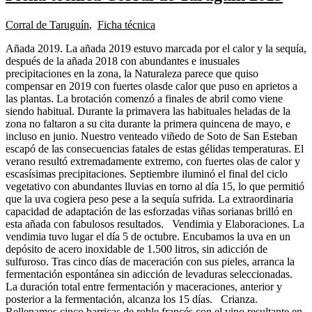
Corral de Taruguín
,
Ficha técnica
Añada 2019. La añada 2019 estuvo marcada por el calor y la sequía,
después de la añada 2018 con abundantes e inusuales
precipitaciones en la zona, la Naturaleza parece que quiso
compensar en 2019 con fuertes olasde calor que puso en aprietos a
las plantas. La brotación comenzó a finales de abril como viene
siendo habitual. Durante la primavera las habituales heladas de la
zona no faltaron a su cita durante la primera quincena de mayo, e
incluso en junio. Nuestro venteado viñedo de Soto de San Esteban
escapó de las consecuencias fatales de estas gélidas temperaturas. El
verano resultó extremadamente extremo, con fuertes olas de calor y
escasísimas precipitaciones. Septiembre iluminó el final del ciclo
vegetativo con abundantes lluvias en torno al día 15, lo que permitió
que la uva cogiera peso pese a la sequía sufrida. La extraordinaria
capacidad de adaptación de las esforzadas viñas sorianas brilló en
esta añada con fabulosos resultados. Vendimia y Elaboraciones. La
vendimia tuvo lugar el día 5 de octubre. Encubamos la uva en un
depósito de acero inoxidable de 1.500 litros, sin adicción de
sulfuroso. Tras cinco días de maceración con sus pieles, arranca la
fermentación espontánea sin adicción de levaduras seleccionadas.
La duración total entre fermentación y maceraciones, anterior y
posterior a la fermentación, alcanza los 15 días. Crianza.
Rellenamos cinco barricas de roble francés con el vino resultante en