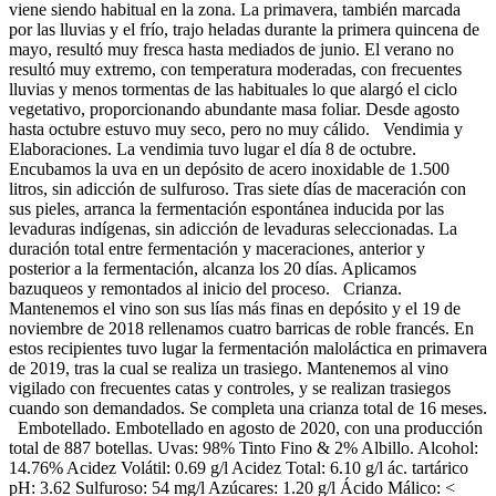
viene siendo habitual en la zona. La primavera, también marcada
por las lluvias y el frío, trajo heladas durante la primera quincena de
mayo, resultó muy fresca hasta mediados de junio. El verano no
resultó muy extremo, con temperatura moderadas, con frecuentes
lluvias y menos tormentas de las habituales lo que alargó el ciclo
vegetativo, proporcionando abundante masa foliar. Desde agosto
hasta octubre estuvo muy seco, pero no muy cálido. Vendimia y
Elaboraciones. La vendimia tuvo lugar el día 8 de octubre.
Encubamos la uva en un depósito de acero inoxidable de 1.500
litros, sin adicción de sulfuroso. Tras siete días de maceración con
sus pieles, arranca la fermentación espontánea inducida por las
levaduras indígenas, sin adicción de levaduras seleccionadas. La
duración total entre fermentación y maceraciones, anterior y
posterior a la fermentación, alcanza los 20 días. Aplicamos
bazuqueos y remontados al inicio del proceso. Crianza.
Mantenemos el vino son sus lías más finas en depósito y el 19 de
noviembre de 2018 rellenamos cuatro barricas de roble francés. En
estos recipientes tuvo lugar la fermentación maloláctica en primavera
de 2019, tras la cual se realiza un trasiego. Mantenemos al vino
vigilado con frecuentes catas y controles, y se realizan trasiegos
cuando son demandados. Se completa una crianza total de 16 meses.
Embotellado. Embotellado en agosto de 2020, con una producción
total de 887 botellas. Uvas: 98% Tinto Fino & 2% Albillo. Alcohol:
14.76% Acidez Volátil: 0.69 g/l Acidez Total: 6.10 g/l ác. tartárico
pH: 3.62 Sulfuroso: 54 mg/l Azúcares: 1.20 g/l Ácido Málico: <