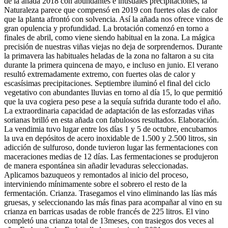
de la añada 2018 con abundantes e inusuales precipitaciones, la
Naturaleza parece que compensó en 2019 con fuertes olas de calor
que la planta afrontó con solvencia. Así la añada nos ofrece vinos de
gran opulencia y profundidad. La brotación comenzó en torno a
finales de abril, como viene siendo habitual en la zona. La mágica
precisión de nuestras viñas viejas no deja de sorprendernos. Durante
la primavera las habituales heladas de la zona no faltaron a su cita
durante la primera quincena de mayo, e incluso en junio. El verano
resultó extremadamente extremo, con fuertes olas de calor y
escasísimas precipitaciones. Septiembre iluminó el final del ciclo
vegetativo con abundantes lluvias en torno al día 15, lo que permitió
que la uva cogiera peso pese a la sequía sufrida durante todo el año.
La extraordinaria capacidad de adaptación de las esforzadas viñas
sorianas brilló en esta añada con fabulosos resultados. Elaboración.
La vendimia tuvo lugar entre los días 1 y 5 de octubre, encubamos
la uva en depósitos de acero inoxidable de 1.500 y 2.500 litros, sin
adicción de sulfuroso, donde tuvieron lugar las fermentaciones con
maceraciones medias de 12 días. Las fermentaciones se produjeron
de manera espontánea sin añadir levaduras seleccionadas.
Aplicamos bazuqueos y remontados al inicio del proceso,
interviniendo mínimamente sobre el sobrero el resto de la
fermentación. Crianza. Trasegamos el vino eliminando las lías más
gruesas, y seleccionando las más finas para acompañar al vino en su
crianza en barricas usadas de roble francés de 225 litros. El vino
completó una crianza total de 13meses, con trasiegos dos veces al